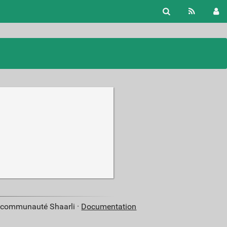
pe 1 or
more
racters
for
esults.
a communauté Shaarli ·
Documentation