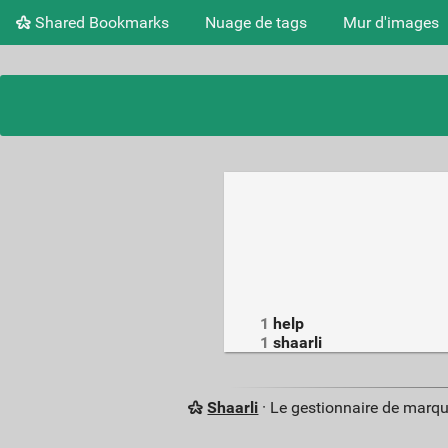
Shared Bookmarks
Nuage de tags
Mur d'images
1
help
1
shaarli
Shaarli
· Le gestionnaire de marq