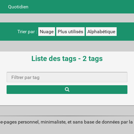
Quotidien
Trier par :
Nuage
Plus utilisés
Alphabétique
Liste des tags - 2 tags
Ty
cha
r
ue-pages personnel, minimaliste, et sans base de données par l