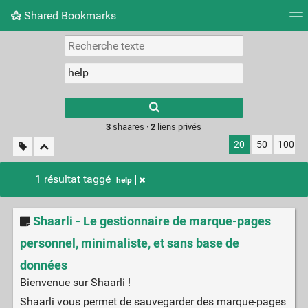
Shared Bookmarks
Nuage de tags
Mur d'images
Quotidien
Flux RS
Type 1 or more
characters for
results.
3
shaares ·
2
liens privés
20
50
100
1 résultat taggé
help
Shaarli - Le gestionnaire de marque-pages
personnel, minimaliste, et sans base de
données
Bienvenue sur Shaarli !
Shaarli vous permet de sauvegarder des marque-pages